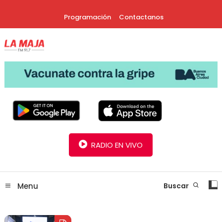
Skip
Programación
Contactanos
To
Content
30 Años Juntos!
Radio La Maja
RADIO EN VIVO
Menu
Buscar