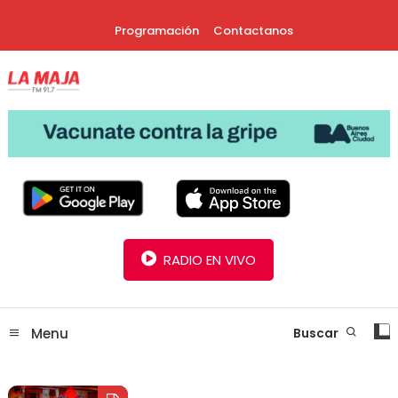
Skip
Programación
Contactanos
To
Content
30 Años Juntos!
Radio La Maja
RADIO EN VIVO
Menu
Buscar