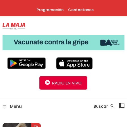
Skip
Programación
Contactanos
To
Content
30 Años Juntos!
Radio La Maja
RADIO EN VIVO
Menu
Buscar