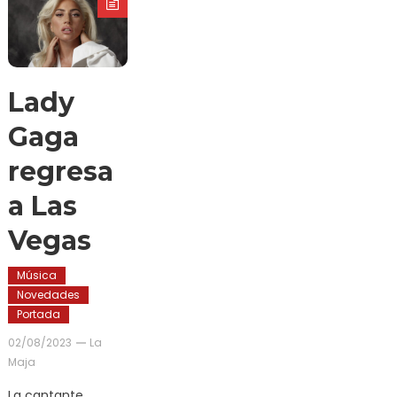
Lady
Gaga
regresa
a Las
Vegas
Música
Novedades
Portada
02/08/2023
La
Maja
La cantante