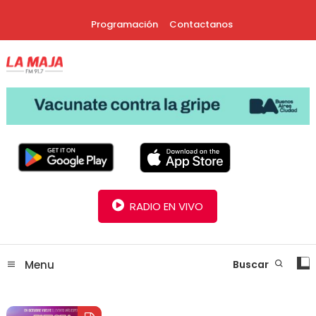
Skip
Programación
Contactanos
To
Content
30 Años Juntos!
Radio La Maja
RADIO EN VIVO
Menu
Buscar