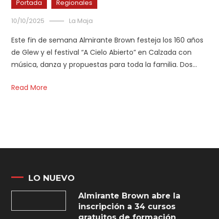
Portada
Regionales
10/10/2025
La Maja
Este fin de semana Almirante Brown festeja los 160 años
de Glew y el festival “A Cielo Abierto” en Calzada con
música, danza y propuestas para toda la familia. Dos…
Read More
LO NUEVO
Almirante Brown abre la
inscripción a 34 cursos
gratuitos de formación