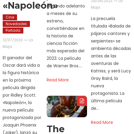
29/04/2023
La
«Napoleón»
segundo adelanto
Maja
a meses de su
Cine
La precuela
estreno,
Novedades
titulada «Balada de
convirtiéndose en
Portada
pájaros cantores y
la historia de
12/07/2023
La
serpientes» se
ciencia ficción
Maja
ambienta décadas
más esperada del
antes de las
El ganador del
2023. La película
aventuras de
Oscar dará vida a
de Warner Bros….
Katniss, y será Lucy
la figura histórica
Gray Baird, la
Read More
en la próxima
nueva
película dirigida
protagonista. La
por Ridley Scott.
última película
«Napoleón», la
de…
nueva película
protagonizada por
Read More
Joaquin Phoenix
The
(Joker), lanzó su