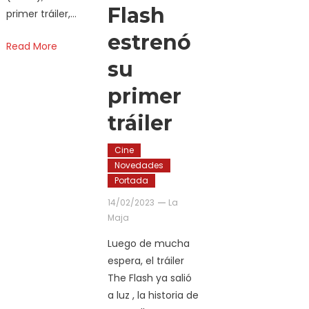
Flash
primer tráiler,…
estrenó
Read More
su
primer
tráiler
Cine
Novedades
Portada
14/02/2023
La
Maja
Luego de mucha
espera, el tráiler
The Flash ya salió
a luz , la historia de