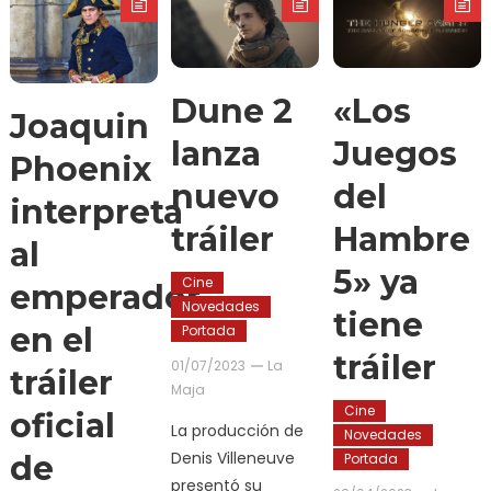
Dune 2
«Los
Joaquin
lanza
Juegos
Phoenix
nuevo
del
interpreta
tráiler
Hambre
al
5» ya
Cine
emperador
Novedades
tiene
en el
Portada
tráiler
01/07/2023
La
tráiler
Maja
Cine
oficial
La producción de
Novedades
Denis Villeneuve
de
Portada
presentó su