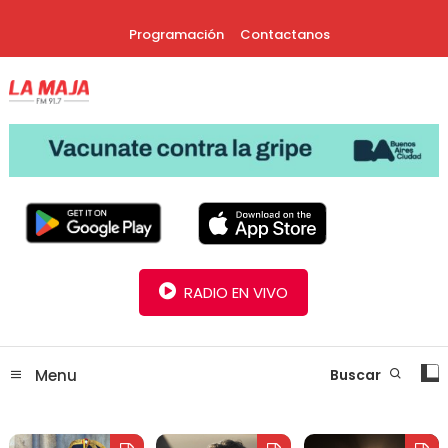
Skip
Programación
Contactanos
To
Content
30 Años Juntos!
Radio La Maja
RADIO EN VIVO
Menu
Buscar