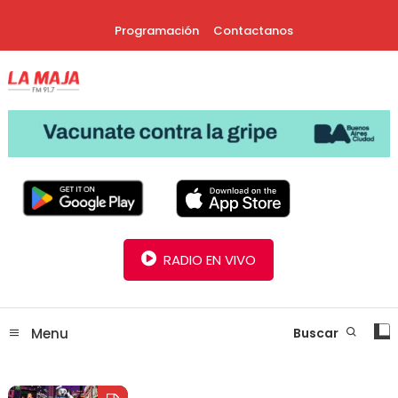
Skip
Programación
Contactanos
To
Content
30 Años Juntos!
Radio La Maja
RADIO EN VIVO
Menu
Buscar