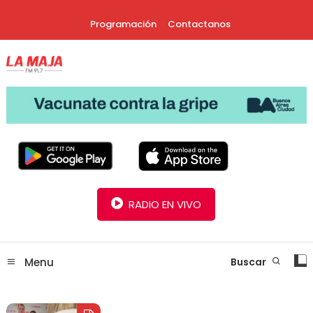
Skip
Programación
Contactanos
To
Content
30 Años Juntos!
Radio La Maja
RADIO EN VIVO
Menu
Buscar