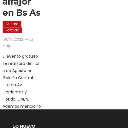
alfajor
en Bs As
Cultura
Portada
08/07/2022
La
Maja
El evento gratuito
se realizará del 1 al
5 de Agosto en
Galería Central
sita en Av.
Corrientes y
Florida, CABA.
Además mencionó
que si bien el
mundial se
LO NUEVO
realiza…